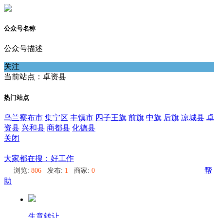
公众号名称
公众号描述
关注
当前站点：卓资县
热门站点
乌兰察布市
集宁区
丰镇市
四子王旗
前旗
中旗
后旗
凉城县
卓
资县
兴和县
商都县
化德县
关闭
卓资县
大家都在搜：好工作
浏览:
806
发布:
1
商家:
0
帮
助
生意转让