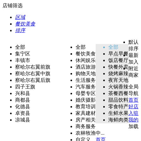
店铺筛选
区域
餐饮美食
排序
默认
全部
全部
全部
排序
集宁区
餐饮美食
早点早餐
最新
丰镇市
休闲娱乐
饭店餐厅
加入
察哈尔右翼前旗
酒店旅游
快餐外卖
附近
察哈尔右翼中旗
购物天地
烧烤麻辣
商家
察哈尔右翼后旗
生活服务
夜宵天地
四子王旗
汽车服务
火锅香辣
全局
兴和县
母婴专区
茶餐西餐
导航
商都县
婚庆摄影
甜品饮料
首页
化德县
教育培训
零食特产
好店
卓资县
家具建材
生鲜水果
入驻
凉城县
房产相关
海鲜肉类
我的
商务服务
加载
农林牧渔
中...
自定义
首页