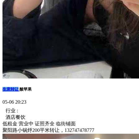
生意转让
酸苹果
05-06 20:23
行业 :
酒店餐饮
低租金
营业中
证照齐全
临街铺面
聚阳路小锅烀200平米转让，132747478777