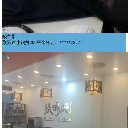
酸苹果
聚阳路小锅烀200平米转让，*****78777
低租金
营业中
证照齐全
临街铺面