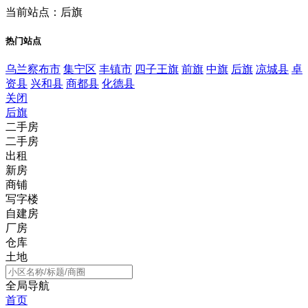
当前站点：后旗
热门站点
乌兰察布市
集宁区
丰镇市
四子王旗
前旗
中旗
后旗
凉城县
卓
资县
兴和县
商都县
化德县
关闭
后旗
二手房
二手房
出租
新房
商铺
写字楼
自建房
厂房
仓库
土地
全局导航
首页