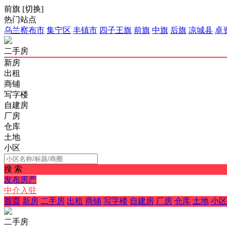
前旗
[
切换
]
热门站点
乌兰察布市
集宁区
丰镇市
四子王旗
前旗
中旗
后旗
凉城县
卓
二手房
新房
出租
商铺
写字楼
自建房
厂房
仓库
土地
小区
搜 索
发布房产
中介入驻
首页
新房
二手房
出租
商铺
写字楼
自建房
厂房
仓库
土地
小区
二手房