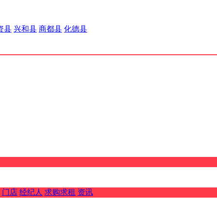
资县
兴和县
商都县
化德县
门店
经纪人
求购求租
资讯