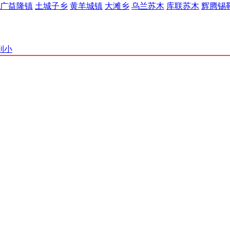
广益隆镇
土城子乡
黄羊城镇
大滩乡
乌兰苏木
库联苏木
辉腾锡
到小