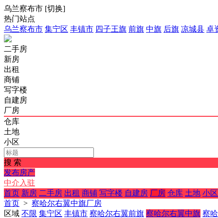
乌兰察布市
[
切换
]
热门站点
乌兰察布市
集宁区
丰镇市
四子王旗
前旗
中旗
后旗
凉城县
卓
二手房
新房
出租
商铺
写字楼
自建房
厂房
仓库
土地
小区
搜 索
发布房产
中介入驻
首页
新房
二手房
出租
商铺
写字楼
自建房
厂房
仓库
土地
小区
首页
>
察哈尔右翼中旗厂房
区域
不限
集宁区
丰镇市
察哈尔右翼前旗
察哈尔右翼中旗
察哈