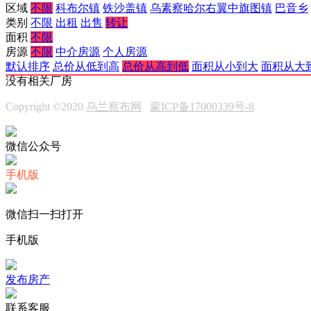
区域
不限
科布尔镇
铁沙盖镇
乌素察哈尔右翼中旗图镇
巴音乡
类别
不限
出租
出售
转让
面积
不限
房源
不限
中介房源
个人房源
默认排序
总价从低到高
总价从高到低
面积从小到大
面积从大
没有相关厂房
Copyright ©2020
乌兰察布网
蒙ICP备17000339号-8
微信公众号
手机版
微信扫一扫打开
手机版
发布房产
联系客服