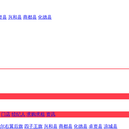
资县
兴和县
商都县
化德县
门店
经纪人
求购求租
资讯
尔右翼后旗
四子王旗
兴和县
商都县
化德县
卓资县
凉城县