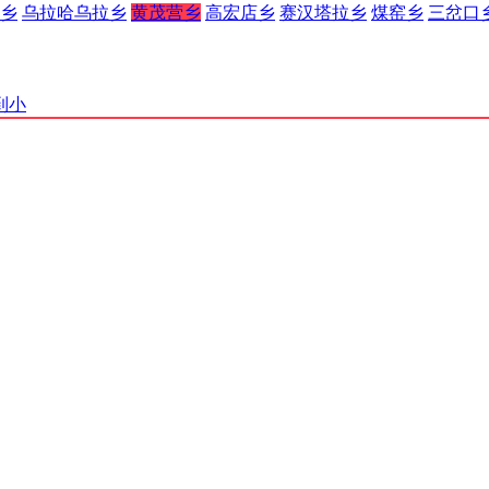
乡
乌拉哈乌拉乡
黄茂营乡
高宏店乡
赛汉塔拉乡
煤窑乡
三岔口
到小