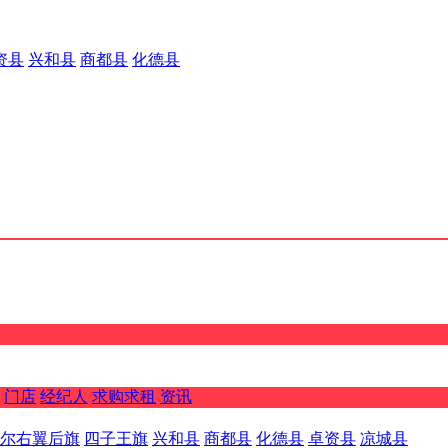
资县
兴和县
商都县
化德县
门店
经纪人
求购求租
资讯
尔右翼后旗
四子王旗
兴和县
商都县
化德县
卓资县
凉城县