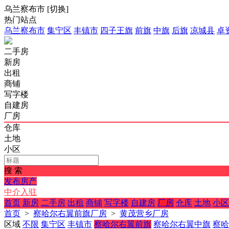
乌兰察布市
[
切换
]
热门站点
乌兰察布市
集宁区
丰镇市
四子王旗
前旗
中旗
后旗
凉城县
卓
二手房
新房
出租
商铺
写字楼
自建房
厂房
仓库
土地
小区
搜 索
发布房产
中介入驻
首页
新房
二手房
出租
商铺
写字楼
自建房
厂房
仓库
土地
小区
首页
>
察哈尔右翼前旗厂房
>
黄茂营乡厂房
区域
不限
集宁区
丰镇市
察哈尔右翼前旗
察哈尔右翼中旗
察哈