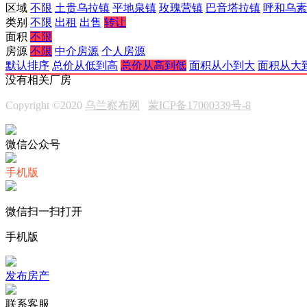
区域
不限
土贵乌拉镇
平地泉镇
玫瑰营镇
巴音塔拉镇
呼和乌素
类别
不限
出租
出售
转让
面积
不限
房源
不限
中介房源
个人房源
默认排序
总价从低到高
总价从高到低
面积从小到大
面积从大
没有相关厂房
Copyright ©2020
乌兰察布网
蒙ICP备17000339号-8
微信公众号
手机版
微信扫一扫打开
手机版
发布房产
联系客服