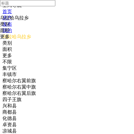
全局导航
首页
乌拉哈乌拉乡
房产
类别
发布
面积
我的
更多
乌拉哈乌拉乡
类别
面积
更多
不限
集宁区
丰镇市
察哈尔右翼前旗
察哈尔右翼中旗
察哈尔右翼后旗
四子王旗
兴和县
商都县
化德县
卓资县
凉城县