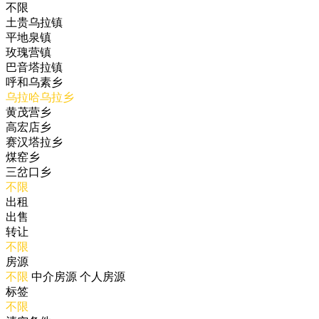
不限
土贵乌拉镇
平地泉镇
玫瑰营镇
巴音塔拉镇
呼和乌素乡
乌拉哈乌拉乡
黄茂营乡
高宏店乡
赛汉塔拉乡
煤窑乡
三岔口乡
不限
出租
出售
转让
不限
房源
不限
中介房源
个人房源
标签
不限