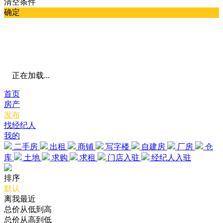
清空条件
确定
正在加载...
首页
房产
发布
找经纪人
我的
二手房
出租
商铺
写字楼
自建房
厂房
仓
库
土地
求购
求租
门店入驻
经纪人入驻
排序
默认
离我最近
总价从低到高
总价从高到低