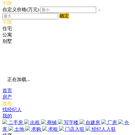
不限
自定义价格(万元)
-
确定
不限
住宅
公寓
别墅
正在加载...
首页
房产
发布
找经纪人
我的
二手房
出租
商铺
写字楼
自建房
厂房
仓
库
土地
求购
求租
门店入驻
经纪人入驻