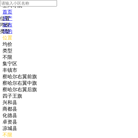
全局导航
首页
位置
房产
均价
发布
类型
我的
位置
均价
类型
不限
集宁区
丰镇市
察哈尔右翼前旗
察哈尔右翼中旗
察哈尔右翼后旗
四子王旗
兴和县
商都县
化德县
卓资县
凉城县
不限